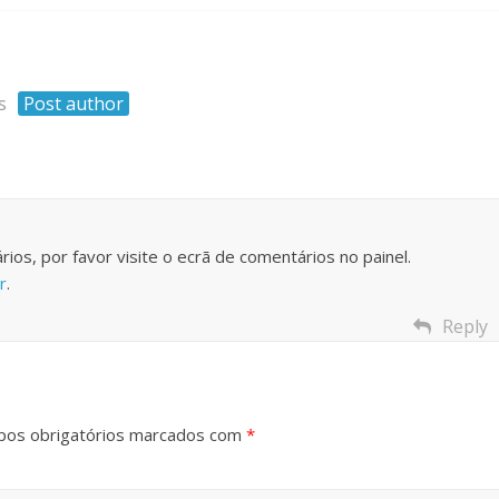
s
Post author
rios, por favor visite o ecrã de comentários no painel.
r
.
Reply
os obrigatórios marcados com
*